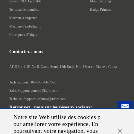
Lecteur RFID portable
Manufacturing
Terminal de données portatif
Badge Printers
Machine à étiqueter automatique
Machine d'emballage intelligente
Concepteur d'étiquettes
Contactez - nous
ADDR：1-5F, No.8, Gaoqi South 12th Road, Huli District, Xiamen, China

Tech Support:+86-400-766-7666
Sales Support: contact@idprt.com
Technical Support: technical@idprt.com
Retrouvez - nous sur les réseaux sociaux:
Notre site Web utilise des cookies p
our améliorer votre expérience. En
poursuivant votre navigation, vous