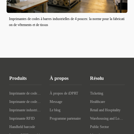
Imprimantes de codes à barres industrielles de 4 pouces: la norme pour la fabricati
on de vêtements et de tissus
Produits
À propos
Résolu
Imprimante de codes à barres de bureau
À propos de iDPRT
Ticketing
Imprimante de codes à barres mobile
Message
Healthcare
Imprimante industrielle de codes à barres
Le blog
Retail and Hospitality
Imprimante RFID
Programme partenaire
Warehousing and Logistics
Handheld barcode
Public Sector