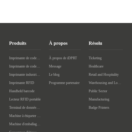
Produits
À propos
Résolu
Imprimante de codes à barres de bureau
À propos de iDPRT
Ticketing
Imprimante de codes à barres mobile
Message
Healthcare
Imprimante industrielle de codes à barres
Le blog
Retail and Hospitality
Imprimante RFID
Programme partenaire
Warehousing and Logistics
Handheld barcode
Public Sector
Lecteur RFID portable
Manufacturing
Terminal de données portatif
Badge Printers
Machine à étiqueter automatique
Machine d'emballage intelligente