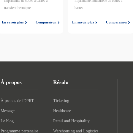
Imprimante de codes à barres à
Imprimante industrielle de codes à
transfert thermique
barres
En savoir plus
Comparaison
En savoir plus
Comparaison
À propos
Résolu
À propos de iDPRT
Ticketing
Message
Healthcare
Le blog
Retail and Hospitality
Programme partenaire
Warehousing and Logistics