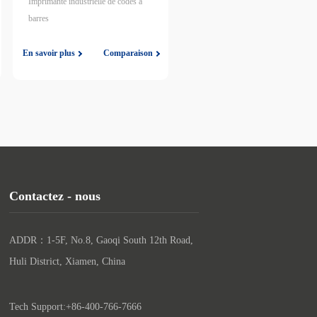
Imprimante industrielle de codes à
barres
En savoir plus
Comparaison
Contactez - nous
ADDR：1-5F, No.8, Gaoqi South 12th Road, 
Huli District, Xiamen, China

Tech Support:+86-400-766-7666