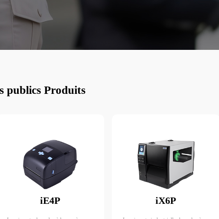
e les étiquettes RFID, largeme
s publics Produits
iE4P
iX6P