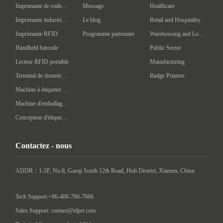
Imprimante de codes à barres mobile
Message
Healthcare
Imprimante industrielle de codes à barres
Le blog
Retail and Hospitality
Imprimante RFID
Programme partenaire
Warehousing and Logistics
Handheld barcode
Public Sector
Lecteur RFID portable
Manufacturing
Terminal de données portatif
Badge Printers
Machine à étiqueter automatique
Machine d'emballage intelligente
Concepteur d'étiquettes
Contactez - nous
ADDR：1-5F, No.8, Gaoqi South 12th Road, Huli District, Xiamen, China

Tech Support:+86-400-766-7666
Sales Support: contact@idprt.com