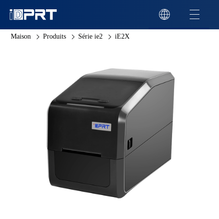
Maison
Produits
Série ie2
iE2X