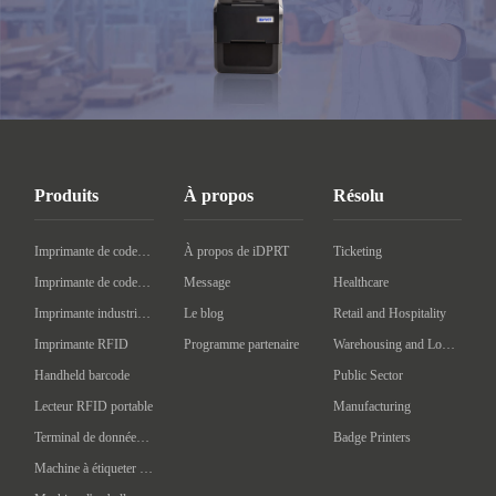
Produits
À propos
Résolu
Imprimante de codes à barres de bureau
À propos de iDPRT
Ticketing
Imprimante de codes à barres mobile
Message
Healthcare
Imprimante industrielle de codes à barres
Le blog
Retail and Hospitality
Imprimante RFID
Programme partenaire
Warehousing and Logistics
Handheld barcode
Public Sector
Lecteur RFID portable
Manufacturing
Terminal de données portatif
Badge Printers
Machine à étiqueter automatique