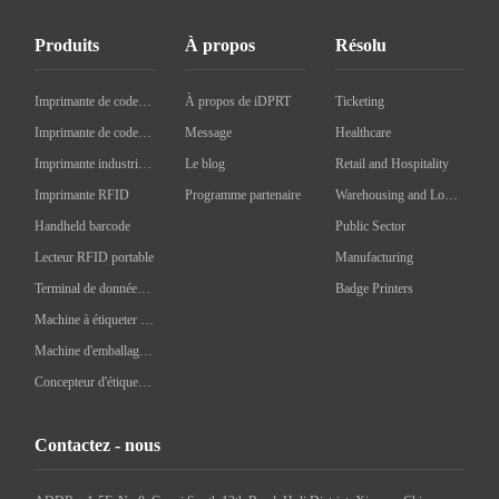
Produits
À propos
Résolu
Imprimante de codes à barres de bureau
À propos de iDPRT
Ticketing
Imprimante de codes à barres mobile
Message
Healthcare
Imprimante industrielle de codes à barres
Le blog
Retail and Hospitality
Imprimante RFID
Programme partenaire
Warehousing and Logistics
Handheld barcode
Public Sector
Lecteur RFID portable
Manufacturing
Terminal de données portatif
Badge Printers
Machine à étiqueter automatique
Machine d'emballage intelligente
Concepteur d'étiquettes
Contactez - nous