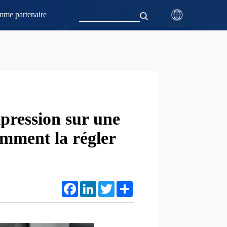
mme partenaire
mpression sur une
mment la régler
Facebook
LinkedIn
Twitter
Share