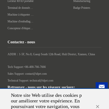
Lecteur RFID portable
Manufacturing
Terminal de données portatif
Badge Printers
Machine à étiqueter automatique
Machine d'emballage intelligente
Concepteur d'étiquettes
Contactez - nous
ADDR：1-5F, No.8, Gaoqi South 12th Road, Huli District, Xiamen, China

Tech Support:+86-400-766-7666
Sales Support: contact@idprt.com
Technical Support: technical@idprt.com
Retrouvez - nous sur les réseaux sociaux:
Notre site Web utilise des cookies p
our améliorer votre expérience. En
poursuivant votre navigation, vous