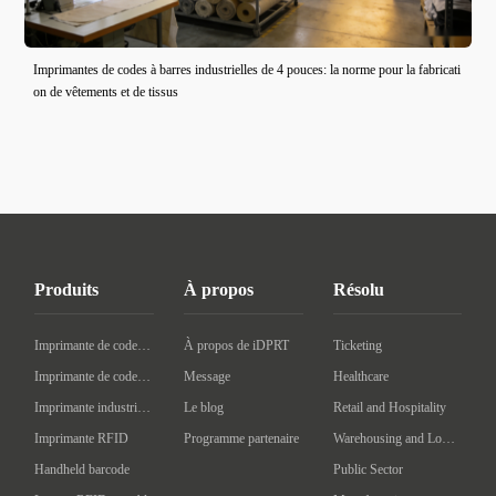
Imprimantes de codes à barres industrielles de 4 pouces: la norme pour la fabricati
on de vêtements et de tissus
Produits
À propos
Résolu
Imprimante de codes à barres de bureau
À propos de iDPRT
Ticketing
Imprimante de codes à barres mobile
Message
Healthcare
Imprimante industrielle de codes à barres
Le blog
Retail and Hospitality
Imprimante RFID
Programme partenaire
Warehousing and Logistics
Handheld barcode
Public Sector