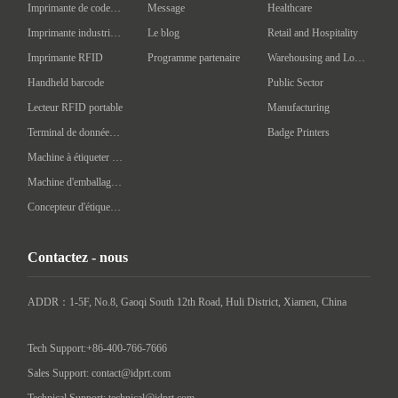
Imprimante de codes à barres mobile
Message
Healthcare
Imprimante industrielle de codes à barres
Le blog
Retail and Hospitality
Imprimante RFID
Programme partenaire
Warehousing and Logistics
Handheld barcode
Public Sector
Lecteur RFID portable
Manufacturing
Terminal de données portatif
Badge Printers
Machine à étiqueter automatique
Machine d'emballage intelligente
Concepteur d'étiquettes
Contactez - nous
ADDR：1-5F, No.8, Gaoqi South 12th Road, Huli District, Xiamen, China

Tech Support:+86-400-766-7666
Sales Support: contact@idprt.com
Technical Support: technical@idprt.com