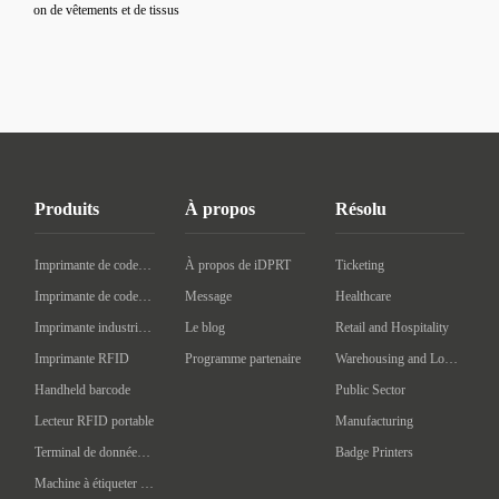
on de vêtements et de tissus
Produits
À propos
Résolu
Imprimante de codes à barres de bureau
À propos de iDPRT
Ticketing
Imprimante de codes à barres mobile
Message
Healthcare
Imprimante industrielle de codes à barres
Le blog
Retail and Hospitality
Imprimante RFID
Programme partenaire
Warehousing and Logistics
Handheld barcode
Public Sector
Lecteur RFID portable
Manufacturing
Terminal de données portatif
Badge Printers
Machine à étiqueter automatique