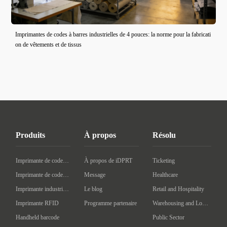
Imprimantes de codes à barres industrielles de 4 pouces: la norme pour la fabricati
on de vêtements et de tissus
Produits
À propos
Résolu
Imprimante de codes à barres de bureau
À propos de iDPRT
Ticketing
Imprimante de codes à barres mobile
Message
Healthcare
Imprimante industrielle de codes à barres
Le blog
Retail and Hospitality
Imprimante RFID
Programme partenaire
Warehousing and Logistics
Handheld barcode
Public Sector