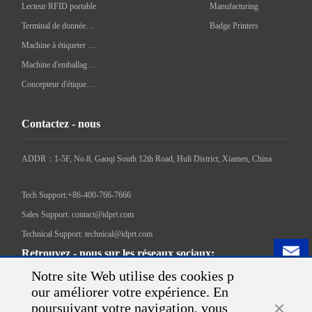
Lecteur RFID portable
Manufacturing
Terminal de données portatif
Badge Printers
Machine à étiqueter automatique
Machine d'emballage intelligente
Concepteur d'étiquettes
Contactez - nous
ADDR：1-5F, No.8, Gaoqi South 12th Road, Huli District, Xiamen, China

Tech Support:+86-400-766-7666
Sales Support: contact@idprt.com
Technical Support: technical@idprt.com
Retrouvez - nous sur les réseaux sociaux:
Notre site Web utilise des cookies p
our améliorer votre expérience. En
poursuivant votre navigation, vous