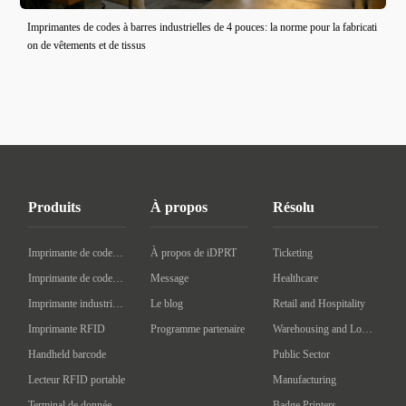
Imprimantes de codes à barres industrielles de 4 pouces: la norme pour la fabricati
on de vêtements et de tissus
Produits
À propos
Résolu
Imprimante de codes à barres de bureau
À propos de iDPRT
Ticketing
Imprimante de codes à barres mobile
Message
Healthcare
Imprimante industrielle de codes à barres
Le blog
Retail and Hospitality
Imprimante RFID
Programme partenaire
Warehousing and Logistics
Handheld barcode
Public Sector
Lecteur RFID portable
Manufacturing
Terminal de données portatif
Badge Printers