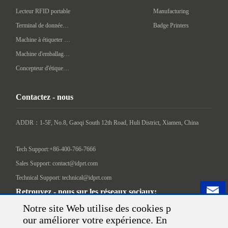
Lecteur RFID portable
Manufacturing
Terminal de données portatif
Badge Printers
Machine à étiqueter automatique
Machine d'emballage intelligente
Concepteur d'étiquettes
Contactez - nous
ADDR：1-5F, No.8, Gaoqi South 12th Road, Huli District, Xiamen, China

Tech Support:+86-400-766-7666
Sales Support: contact@idprt.com
Technical Support: technical@idprt.com
Retrouvez - nous sur les réseaux sociaux:
Notre site Web utilise des cookies p
our améliorer votre expérience. En