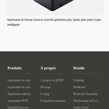
Imprimante de bureau 4 pouces nouvelle génération plus rapide, plus petite et plus
intelligente
Produits
À propos
Résolu
Imprimante de codes à barres de bureau
À propos de iDPRT
Ticketing
Imprimante de codes à barres mobile
Message
Healthcare
Imprimante industrielle de codes à barres
Le blog
Retail and Hospitality
Imprimante RFID
Programme partenaire
Warehousing and Logistics
Handheld barcode
Public Sector