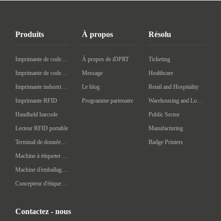
Produits
À propos
Résolu
Imprimante de codes à barres de bureau
À propos de iDPRT
Ticketing
Imprimante de codes à barres mobile
Message
Healthcare
Imprimante industrielle de codes à barres
Le blog
Retail and Hospitality
Imprimante RFID
Programme partenaire
Warehousing and Logistics
Handheld barcode
Public Sector
Lecteur RFID portable
Manufacturing
Terminal de données portatif
Badge Printers
Machine à étiqueter automatique
Machine d'emballage intelligente
Concepteur d'étiquettes
Contactez - nous